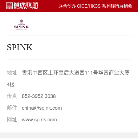
联合创办 CICE/HKCS 系列钱币展销会
SPINK
地址
香港中西区上环皇后大道西111号华富商业大厦
4楼
传真
852-3952 3038
邮件
china@spink.com
网址
www.spink.com