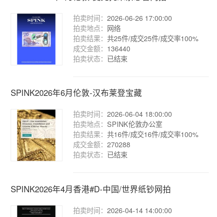
拍卖时间：
2026-06-26 17:00:00
拍卖地点：
网络
拍卖结果：
共25件/成交25件/成交率100%
成交金额：
136440
拍卖状态：
已结束
SPINK2026年6月伦敦-汉布莱登宝藏
拍卖时间：
2026-06-04 18:00:00
拍卖地点：
SPINK伦敦办公室
拍卖结果：
共16件/成交16件/成交率100%
成交金额：
270288
拍卖状态：
已结束
SPINK2026年4月香港#D-中国/世界纸钞网拍
拍卖时间：
2026-04-14 14:00:00