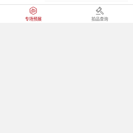
SPINK2026年1月纽约-NYINC世界钱币
专场预展
拍品查询
拍卖时间：
2026-01-18 22:00:00
拍卖地点：
SPINK纽约办公室
拍卖结果：
共491件/成交403件/成交率82%
成交金额：
694918
拍卖状态：
已结束
SPINK2026年1月纽约-NYINC世界纸钞
拍卖时间：
2026-01-16 22:00:00
拍卖地点：
SPINK纽约办公室
拍卖结果：
共220件/成交202件/成交率92%
成交金额：
544849
拍卖状态：
已结束
SPINK2026年1月香港-中国/世界纸钞网拍