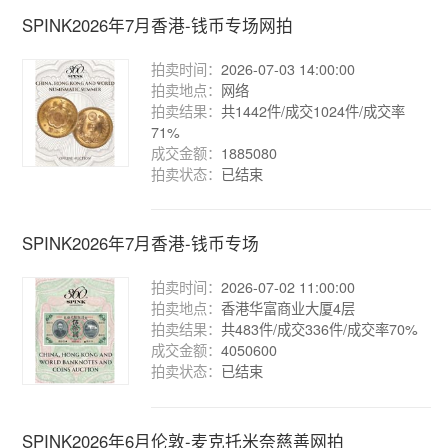
SPINK2026年7月香港-钱币专场网拍
拍卖时间：
2026-07-03 14:00:00
拍卖地点：
网络
拍卖结果：
共1442件/成交1024件/成交率
71%
成交金额：
1885080
拍卖状态：
已结束
SPINK2026年7月香港-钱币专场
拍卖时间：
2026-07-02 11:00:00
拍卖地点：
香港华富商业大厦4层
拍卖结果：
共483件/成交336件/成交率70%
成交金额：
4050600
拍卖状态：
已结束
SPINK2026年6月伦敦-麦克托米奈慈善网拍