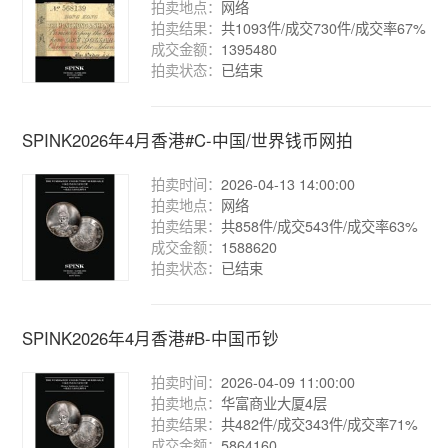
拍卖地点：
网络
拍卖结果：
共1093件/成交730件/成交率67%
成交金额：
1395480
拍卖状态：
已结束
SPINK2026年4月香港#C-中国/世界钱币网拍
拍卖时间：
2026-04-13 14:00:00
拍卖地点：
网络
拍卖结果：
共858件/成交543件/成交率63%
成交金额：
1588620
拍卖状态：
已结束
SPINK2026年4月香港#B-中国币钞
拍卖时间：
2026-04-09 11:00:00
拍卖地点：
华富商业大厦4层
拍卖结果：
共482件/成交343件/成交率71%
成交金额：
5864160